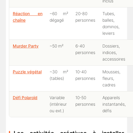
inclus
Réaction en
~60 m²
20-80
Tubes,
chaîne
dégagé
personnes
balles,
dominos,
leviers
Murder Party
~50 m²
6-40
Dossiers,
personnes
indices,
accessoires
Puzzle végétal
~30 m²
10-40
Mousses,
(tables)
personnes
fleurs,
cadres
Défi Polaroïd
Variable
10-50
Appareils
(intérieur
personnes
instantanés,
ou ext.)
défis