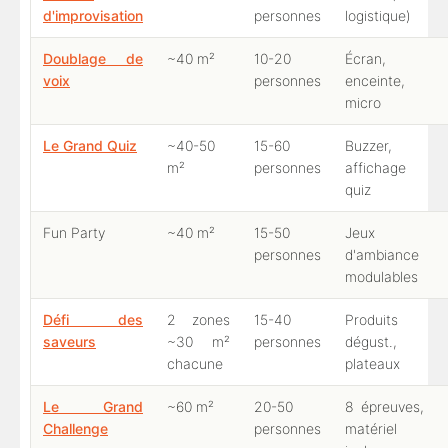
d'improvisation
personnes
logistique)
Doublage de
~40 m²
10-20
Écran,
voix
personnes
enceinte,
micro
Le Grand Quiz
~40-50
15-60
Buzzer,
m²
personnes
affichage
quiz
Fun Party
~40 m²
15-50
Jeux
personnes
d'ambiance
modulables
Défi des
2 zones
15-40
Produits
saveurs
~30 m²
personnes
dégust.,
chacune
plateaux
Le Grand
~60 m²
20-50
8 épreuves,
Challenge
personnes
matériel