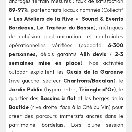
ancrages terrain mesurés : taux de satisfaction
89-97%
, partenariats locaux nommés (Collectif
«
Les Ateliers de la Rive
»,
Sound & Events
Bordeaux
,
Le Traiteur du Bassin
), métriques
de cohésion post-animation, et contraintes
opérationnelles vérifiées (capacité
6-300
personnes
, délais garantis
48h devis
/
2-3
semaines mise en place
). Nos activités
outdoor exploitent les
Quais de la Garonne
(rive gauche, secteur
Chartrons/Bacalan
), le
Jardin Public
(hypercentre,
Triangle d'Or
), le
quartier des
Bassins à flot
et les berges de la
Bastide
(rive droite, face à la Cité du Vin) pour
créer des parcours immersifs ancrés dans le
patrimoine bordelais. Lors d'une session