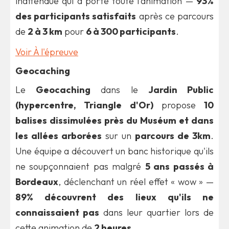
inattendue qui a porté toute l'animation —
93%
des participants satisfaits
après ce parcours
de
2 à 3 km
pour
6 à 300 participants
.
Voir À l'épreuve
Geocaching
Le
Geocaching
dans le
Jardin Public
(hypercentre, Triangle d'Or)
propose
10
balises dissimulées près du Muséum et dans
les allées arborées
sur un
parcours de 3km
.
Une équipe a découvert un banc historique qu'ils
ne soupçonnaient pas malgré
5 ans passés à
Bordeaux
, déclenchant un réel effet « wow » —
89% découvrent des lieux qu'ils ne
connaissaient pas
dans leur quartier lors de
cette animation de
2 heures
.