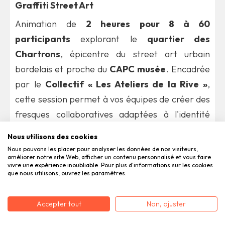
Graffiti Street Art
Animation de
2 heures pour 8 à 60
participants
explorant le
quartier des
Chartrons
, épicentre du street art urbain
bordelais et proche du
CAPC musée
. Encadrée
par le
Collectif « Les Ateliers de la Rive »
,
cette session permet à vos équipes de créer des
fresques collaboratives adaptées à l'identité
culturelle bordelaise —
94% des participants
Nous utilisons des cookies
soulignent le caractère immersif de l'expérience
Nous pouvons les placer pour analyser les données de nos visiteurs,
améliorer notre site Web, afficher un contenu personnalisé et vous faire
artistique ancrée dans le patrimoine local.
vivre une expérience inoubliable. Pour plus d'informations sur les cookies
que nous utilisons, ouvrez les paramètres.
Formats créatifs favorisant
l'expression collective
Accepter tout
Non, ajuster
Théâtre d'improvisation