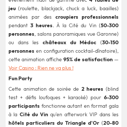
jeu
(roulette, blackjack, chuck a luck, baailles)
animées par des
croupiers professionnels
pendant
3 heures
. À la Cité du Vin (
50-300
personnes
, salons panoramiques vue Garonne)
ou dans les
châteaux du Médoc
(
30-150
personnes
en configuration cocktail-dînatoire),
cette animation affiche
95% de satisfaction
—
Voir Casino : Rien ne va plus !
Fun Party
Cette animation de soirée de
2 heures
(blind
test + défis loufoques + karaoké) pour
6-300
participants
fonctionne autant en format gala
à la
Cité du Vin
qu'en afterwork VIP dans les
hôtels particuliers du Triangle d'Or
(
20-80