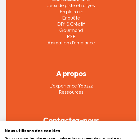
Jeux de piste et rallyes
En plein air
Enquête
DIY & Créatif
Gourmand
RSE
Animation d'ambiance
A propos
L'expérience Yaazzz
Ressources
Contactez-nous
Nous utilisons des cookies
Soumettre mon projet
Nous pouvons les placer pour analyser les données de nos visiteurs,