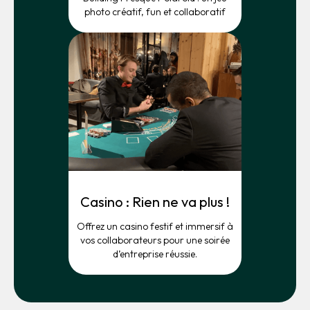
photo créatif, fun et collaboratif
Casino : Rien ne va plus !
Offrez un casino festif et immersif à
vos collaborateurs pour une soirée
d’entreprise réussie.