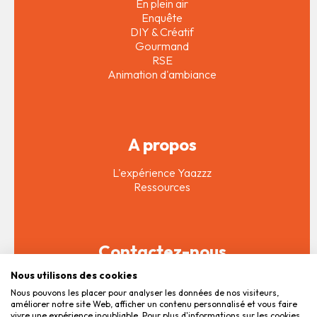
En plein air
Enquête
DIY & Créatif
Gourmand
RSE
Animation d'ambiance
A propos
L'expérience Yaazzz
Ressources
Contactez-nous
Nous utilisons des cookies
Soumettre mon projet
Nous pouvons les placer pour analyser les données de nos visiteurs,
améliorer notre site Web, afficher un contenu personnalisé et vous faire
© Tous droit réservés 2025
vivre une expérience inoubliable. Pour plus d'informations sur les cookies