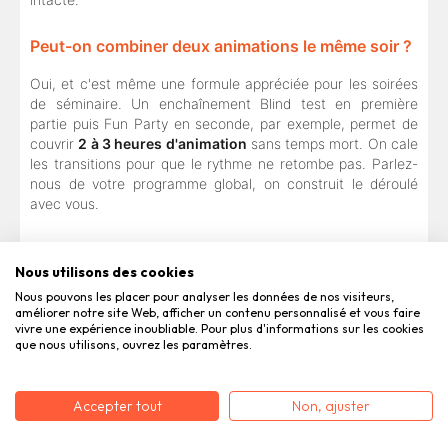
Peut-on combiner deux animations le même soir ?
Oui, et c'est même une formule appréciée pour les soirées
de séminaire. Un enchaînement Blind test en première
partie puis Fun Party en seconde, par exemple, permet de
couvrir
2 à 3 heures d'animation
sans temps mort. On cale
les transitions pour que le rythme ne retombe pas. Parlez-
nous de votre programme global, on construit le déroulé
avec vous.
Les activités sont-elles accessibles aux profils
Nous utilisons des cookies
discrets ou aux non-sportifs ?
Nous pouvons les placer pour analyser les données de nos visiteurs,
Toutes nos animations indoor sont conçues sans prérequis
améliorer notre site Web, afficher un contenu personnalisé et vous faire
vivre une expérience inoubliable. Pour plus d'informations sur les cookies
physique ni artistique. Le Théâtre d'improvisation, par
que nous utilisons, ouvrez les paramètres.
exemple, est animé par un comédien professionnel qui
instaure une ambiance bienveillante dès les premiers
exercices : les profils les plus réservés s'y retrouvent autant
Accepter tout
Non, ajuster
que les extravertis. Pour les personnes qui préfèrent
observer avant de s'engager, la Fun Party propose des rôles